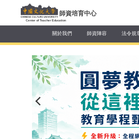
跳
到
師資培育中心
主
Center of Teacher Education
要
關於我們
師資陣容
法令規
內
容
區