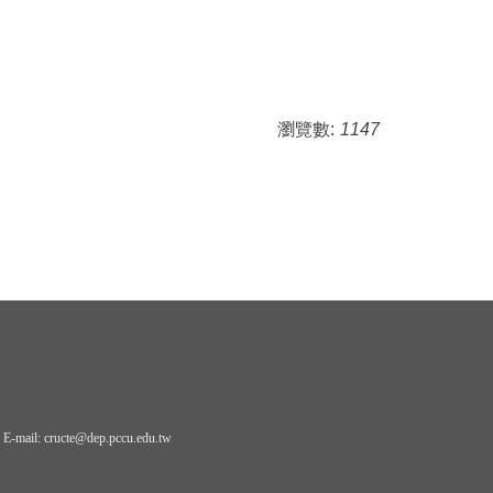
瀏覽數:
1147
il: cructe@dep.pccu.edu.tw