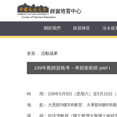
跳
到
師資培育中心
主
Center of Teacher Education
要
關於我們
師資陣容
法令規
內
容
區
首頁
活動成果
109年教師資格考－考前衝刺班 part I
時 間：109年5月9日（星期六）至5月10日（星期日
地 點：大恩館5樓506教室、大孝館6樓606
講 師：武佳瀅教授（國立臺灣大學博士後研