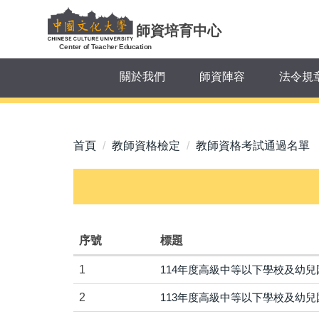
跳
到
師資培育中心
主
Center of Teacher Education
要
關於我們
師資陣容
法令規
內
容
區
首頁
教師資格檢定
教師資格考試通過名單
序號
標題
1
114年度高級中等以下學校及幼
2
113年度高級中等以下學校及幼