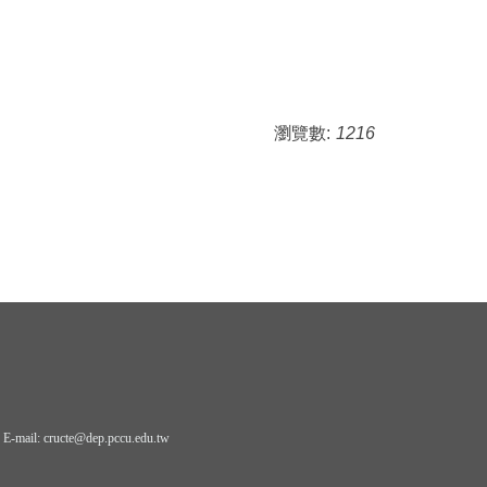
瀏覽數:
1216
il: cructe@dep.pccu.edu.tw