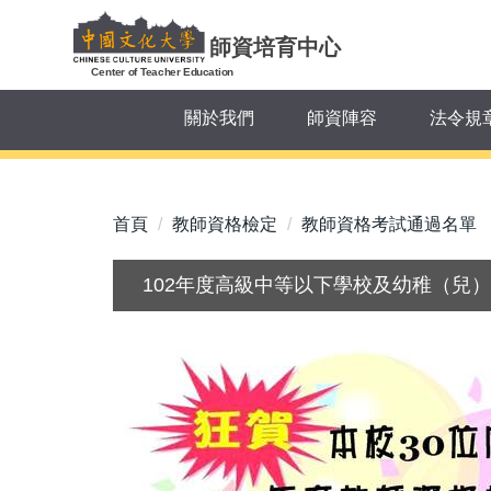
跳
到
師資培育中心
主
Center of Teacher Education
要
關於我們
師資陣容
法令規
內
容
區
首頁
教師資格檢定
教師資格考試通過名單
102年度高級中等以下學校及幼稚（兒