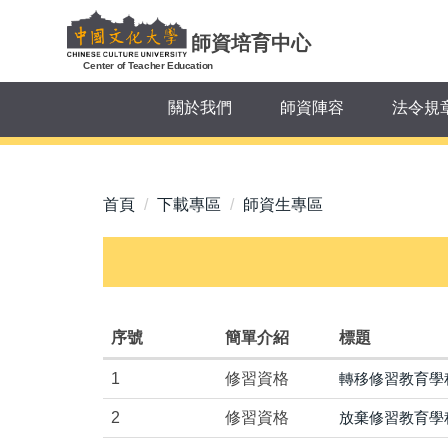
跳
到
師資培育中心
主
Center of Teacher Education
要
關於我們
師資陣容
法令規
內
容
區
首頁
下載專區
師資生專區
序號
簡單介紹
標題
1
修習資格
轉移修習教育學
2
修習資格
放棄修習教育學