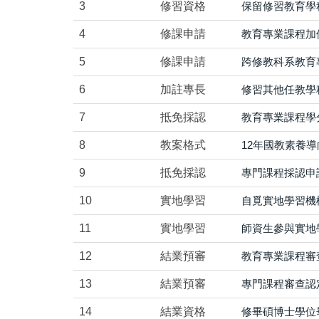
3
修習資格
保留修習教育學
4
修課申請
教育專業課程加
5
修課申請
跨修教科系教育
6
加註專長
修習其他任教學
7
抵免採認
教育專業課程學
8
教案格式
12年國教素養
9
抵免採認
專門課程採認申
10
實地學習
自覓實地學習機
11
實地學習
師資生參與實地
12
結業預審
教育專業課程審
13
結業預審
專門課程審查認
14
結業資格
修畢碩博士學位