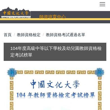
跳
到
主
師資培育中心
要
內
容
首頁
教師資格檢定
教師資格考試通過名單
區
104年度高級中等以下學校及幼兒園教師資格檢
定考試榜單