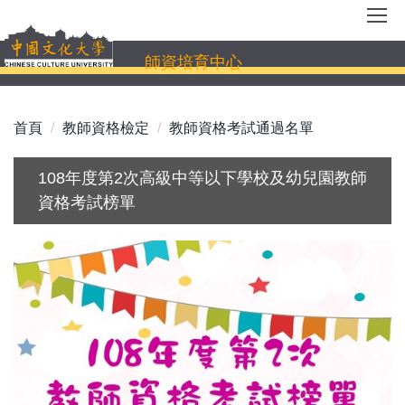
跳
到
主
師資培育中心
要
內
容
首頁
教師資格檢定
教師資格考試通過名單
區
108年度第2次高級中等以下學校及幼兒園教師
資格考試榜單