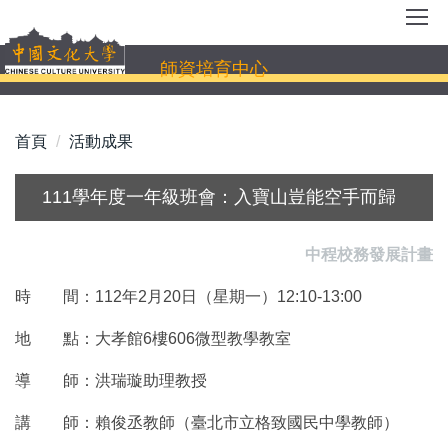
跳
到
主
師資培育中心
要
內
容
首頁
活動成果
區
111學年度一年級班會：入寶山豈能空手而歸
中程校務發展計畫
時 間：112年2月20日（星期一）12:10-13:00
地 點：大孝館6樓606微型教學教室
導 師：洪瑞璇助理教授
講 師：賴俊丞教師（臺北市立格致國民中學教師）