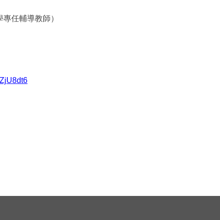
學專任輔導教師）
5ZjU8dt6