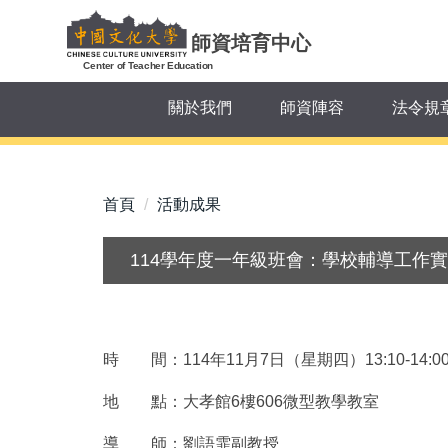
跳
到
師資培育中心
主
Center of Teacher Education
要
關於我們
師資陣容
法令規
內
容
區
首頁
活動成果
114學年度一年級班會：學校輔導工作
時 間：114年11月7日（星期四）13:10-14:0
地 點：大孝館6樓606微型教學教室
導 師：劉語霏副教授