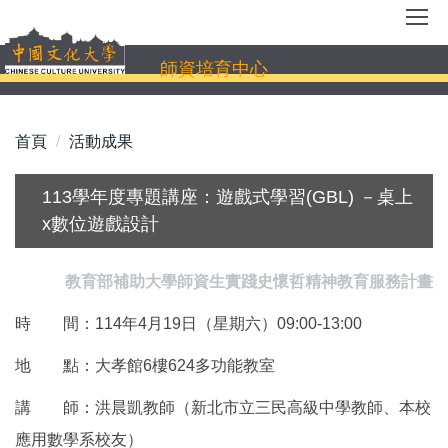
跳
到
主
師資培育中心
要
內
容
首頁
活動成果
區
113學年度專題講座：遊戲式學習(GBL) －桌上
x數位遊戲設計
教育部補助大學師資生實踐史懷哲精神教育服務計畫
時 間：114年4月19日（星期六）09:00-13:00
地 點：大孝館6樓624多功能教室
講 師：洪晨凱教師（新北市立三民高級中學教師、本校
應用數學系校友）