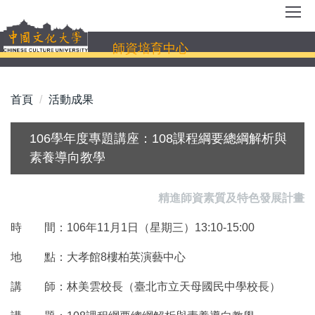
跳
到
主
師資培育中心
要
內
容
首頁
活動成果
區
106學年度專題講座：108課程綱要總綱解析與
素養導向教學
精進師資素質及特色發展計畫
時 間：106年11月1日（星期三）13:10-15:00
地 點：大孝館8樓柏英演藝中心
講 師：林美雲校長（臺北市立天母國民中學校長）