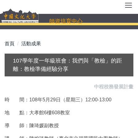
跳
到
主
師資培育中心
要
內
容
首頁
活動成果
區
107學年度一年級班會：我們與「教檢」的距
離：教檢準備經驗分享
中程校務發展計畫
時 間：108年5月29日（星期三）12:00-13:00
地 點：大孝館6樓608教室
導 師：陳琦媛副教授