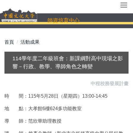
跳
到
主
師資培育中心
要
內
容
首頁
活動成果
區
114學年度二年級班會：新課綱對高中現場之影
響－行政、教學、導師角色之轉變
中程校務發展計畫
時 間：115年5月28日（星期四）13:00-14:45
地 點：大孝館6樓624多功能教室
導 師：范欣華助理教授