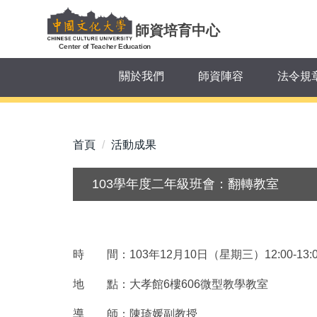
跳
到
師資培育中心
主
Center of Teacher Education
要
關於我們
師資陣容
法令規
內
容
區
首頁
活動成果
103學年度二年級班會：翻轉教室
時 間：103年12月10日（星期三）12:00-13:0
地 點：大孝館6樓606微型教學教室
導 師：陳琦媛副教授