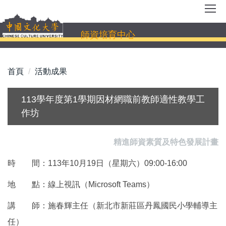
跳
到
主
師資培育中心
要
內
容
首頁
活動成果
區
113學年度第1學期因材網職前教師適性教學工
作坊
精進師資素質及特色發展計畫
時 間：113年10月19日（星期六）09:00-16:00
地 點：線上視訊（Microsoft Teams）
講 師：施春輝主任（新北市新莊區丹鳳國民小學輔導主
任）