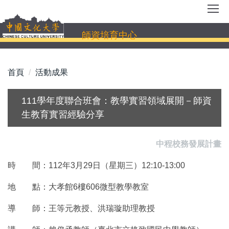
跳
到
主
師資培育中心
要
內
容
首頁
活動成果
區
111學年度聯合班會：教學實習領域展開－師資
生教育實習經驗分享
中程校務發展計畫
時 間：112年3月29日（星期三）12:10-13:00
地 點：大孝館6樓606微型教學教室
導 師：王等元教授、洪瑞璇助理教授