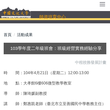
跳
到
主
師資培育中心
要
內
容
首頁
活動成果
區
103學年度二年級班會：班級經營實務經驗分享
中程校務發展計畫
時 間：104年4月21日（星期二）12:00-13:00
地 點：大孝館6樓606微型教學教室
導 師：陳琦媛副教授
講 師：鄭惠凱老師（臺北市立至善國民中學教務主任）