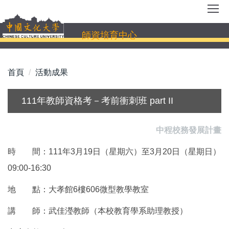
跳
到
主
師資培育中心
要
內
容
首頁
活動成果
區
111年教師資格考－考前衝刺班 part II
中程校務發展計畫
時 間：111年3月19日（星期六）至3月20日（星期日）
09:00-16:30
地 點：大孝館6樓606微型教學教室
講 師：武佳瀅教師（本校教育學系助理教授）