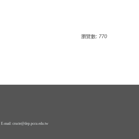
瀏覽數:
770
il: cructe@dep.pccu.edu.tw