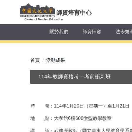
跳
到
師資培育中心
主
Center of Teacher Education
要
關於我們
師資陣容
法令規
內
容
區
首頁
活動成果
114年教師資格考－考前衝刺班
時 間：114年1月20日（星期一）至1月21日（星期
地 點：大孝館6樓606微型教學教室
講 師：武佳瀅教師（國立臺東大學教育學系