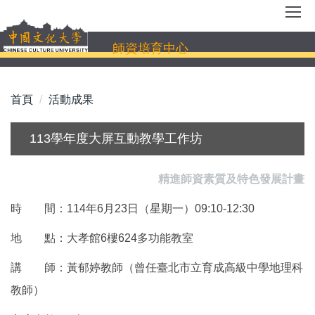
跳
到
主
師資培育中心
要
內
容
首頁
活動成果
區
113學年度大屏互動教學工作坊
精進師資素質及特色發展計畫
時 間：114年6月23日（星期一）09:10-12:30
地 點：大孝館6樓624多功能教室
講 師：黃郁婷教師（曾任臺北市立育成高級中學地理科
教師）