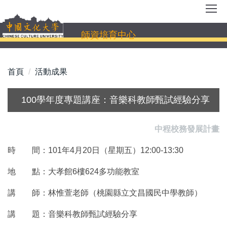
跳
到
主
師資培育中心
要
內
容
首頁
活動成果
區
100學年度專題講座：音樂科教師甄試經驗分享
中程校務發展計畫
時 間：101年4月20日（星期五）12:00-13:30
地 點：大孝館6樓624多功能教室
講 師：林惟萱老師（桃園縣立文昌國民中學教師）
講 題：音樂科教師甄試經驗分享