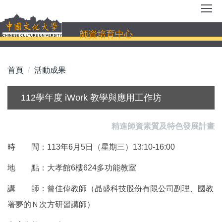
跳
到
主
師資培育中心
要
內
容
首頁
活動成果
區
112學年度 iWork 教學與應用工作坊
精進師資素質及特色發展計畫
時 間：113年6月5日（星期三）13:10-16:00
地 點：大孝館6樓624多功能教室
講 師：曾佳偉教師（晶盛科技股份有限公司副理、國教
署夢的Ｎ次方研習講師）