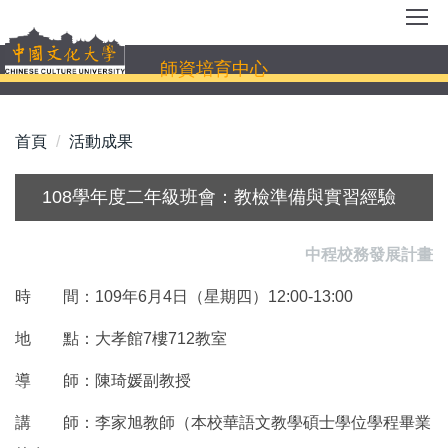
跳
到
主
師資培育中心
要
內
容
首頁
活動成果
區
108學年度二年級班會：教檢準備與實習經驗
中程校務發展計畫
時 間：109年6月4日（星期四）12:00-13:00
地 點：大孝館7樓712教室
導 師：陳琦媛副教授
講 師：李家旭教師（本校華語文教學碩士學位學程畢業