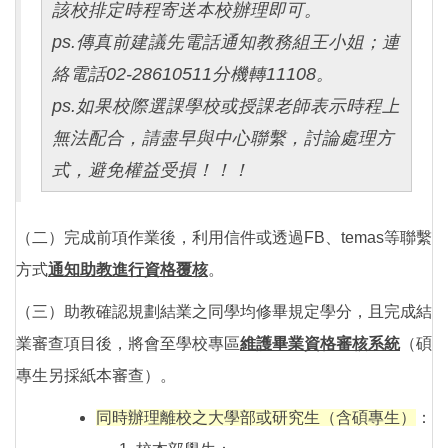
該校排定時程寄送本校辦理即可。
ps.傳真前建議先電話通知教務組王小姐；連
絡電話02-28610511分機轉11108。
ps.如果校際選課學校或授課老師表示時程上
無法配合，請盡早與中心聯繫，討論處理方
式，避免權益受損！！！
（二）完成前項作業後，利用信件或透過FB、temas等聯繫
方式
通知助教進行資格覆核
。
（三）助教確認規劃結業之同學均修畢規定學分，且完成結
業審查項目後，將會至學校專區
維護畢業資格審核系統
（碩
專生另採紙本審查）。
同時辦理離校之大學部或研究生（含碩專生）
：