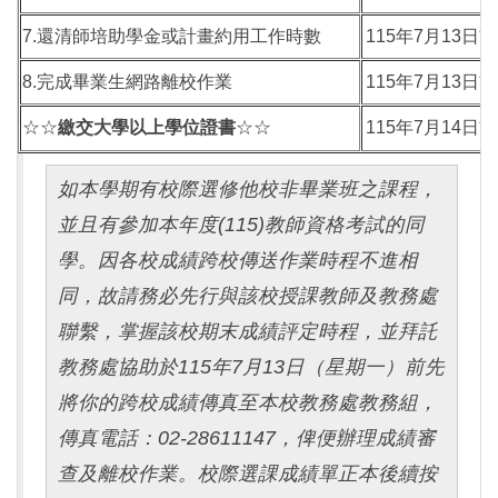
7.還清師培助學金或計畫約用工作時數
115年7月13日前
8.完成畢業生網路離校作業
115年7月13日前
☆☆
繳交大學以上學位證書
☆☆
115年7月14日前
如本學期有校際選修他校非畢業班之課程，
並且有參加本年度(115)教師資格考試的同
學。因各校成績跨校傳送作業時程不進相
同，故請務必先行與該校授課教師及教務處
聯繫，掌握該校期末成績評定時程，並拜託
教務處協助於115年7月13日（星期一）前先
將你的跨校成績傳真至本校教務處教務組，
傳真電話：02-28611147，俾便辦理成績審
查及離校作業。校際選課成績單正本後續按