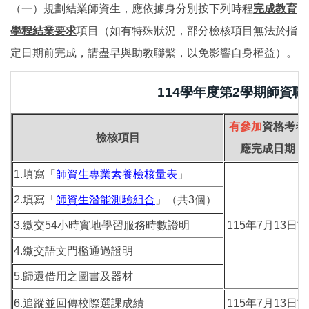
（一）規劃結業師資生，應依據身分別按下列時程
完成教育
學程結業要求
項目（如有特殊狀況，部分檢核項目無法於指
定日期前完成，請盡早與助教聯繫，以免影響自身權益）。
114學年度第2學期師資
有
參加
資格考者
檢核項目
應完成日期
1.填寫「
師資生專業素養檢核量表
」
2.填寫「
師資生潛能測驗組合
」（共3個）
3.繳交54小時實地學習服務時數證明
115年7月13日前
4.繳交語文門檻通過證明
5.歸還借用之圖書及器材
6.追蹤並回傳校際選課成績
115年7月13日前