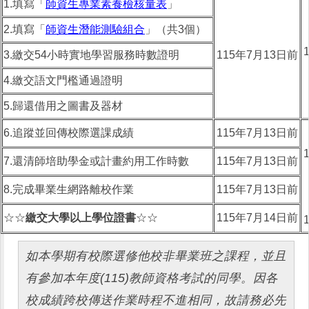
1.填寫「
師資生專業素養檢核量表
」
2.填寫「
師資生潛能測驗組合
」（共3個）
3.繳交54小時實地學習服務時數證明
115年7月13日前
4.繳交語文門檻通過證明
5.歸還借用之圖書及器材
6.追蹤並回傳校際選課成績
115年7月13日前
7.還清師培助學金或計畫約用工作時數
115年7月13日前
8.完成畢業生網路離校作業
115年7月13日前
☆☆
繳交大學以上學位證書
☆☆
115年7月14日前
如本學期有校際選修他校非畢業班之課程，並且
有參加本年度(115)教師資格考試的同學。因各
校成績跨校傳送作業時程不進相同，故請務必先