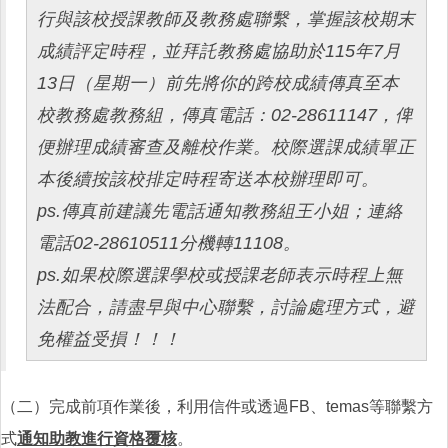
行與該校授課教師及教務處聯繫，掌握該校期末
成績評定時程，並拜託教務處協助於115年7月
13日（星期一）前先將你的跨校成績傳真至本
校教務處教務組，傳真電話：02-28611147，俾
便辦理成績審查及離校作業。校際選課成績單正
本後續按該校排定時程寄送本校辦理即可。
ps.傳真前建議先電話通知教務組王小姐；連絡
電話02-28610511分機轉11108。
ps.如果校際選課學校或授課老師表示時程上無
法配合，請盡早與中心聯繫，討論處理方式，避
免權益受損！！！
（二）完成前項作業後，利用信件或透過FB、temas等聯繫方
式
通知助教進行資格覆核
。