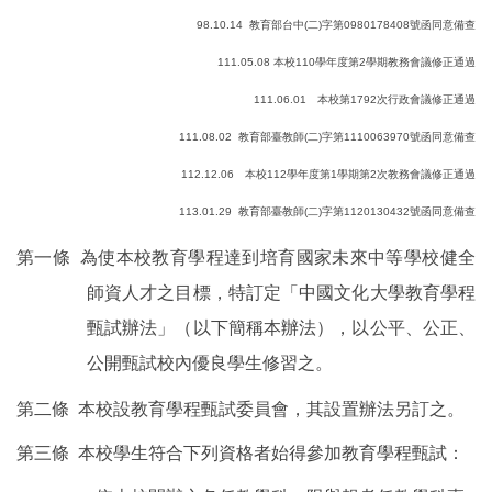
98.10.14
教育部台中
(
二
)
字第
0980178408
號函同意備查
111.05.08 本校110學年度第2學期教務會議修正通過
111.06.01 本校第1792次行政會議修正通過
111.08.02
教育部臺教師
(
二
)
字第
1110063970
號函同意備查
112.12.06 本校112學年度第1學期第2次教務會議修正通過
113.01.29
教育部臺教師
(
二
)
字第
1120130432
號函同意備查
第一條 為使本校教育學程達到培育國家未來中等學校健全
師資人才之目標，特訂定「中國文化大學教育學程
甄試辦法」（以下簡稱本辦法），以公平、公正、
公開甄試校內優良學生修習之。
第二條 本校設教育學程甄試委員會，其設置辦法另訂之。
第三條 本校學生符合下列資格者始得參加教育學程甄試：