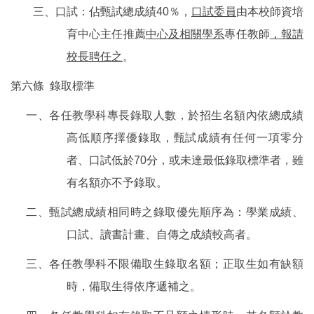
三、口試：佔甄試總成績
40
％，
口試委員
由本校師資培
育中心主任推薦
中心及相關學系
專任教師
，報請
校長聘任之
。
第六條 錄取標準
一、各任教學科專長錄取人數，於招生名額內依總成績
高低順序擇優錄取，甄試成績有任何一項零分
者、口試低於
70
分，或未達最低錄取標準者，雖
有名額亦不予錄取。
二、甄試總成績相同時之錄取優先順序為：學業成績、
口試、讀書計畫、自傳之成績較高者。
三、各任教學科不限備取生錄取名額；正取生如有缺額
時，備取生得依序遞補之。