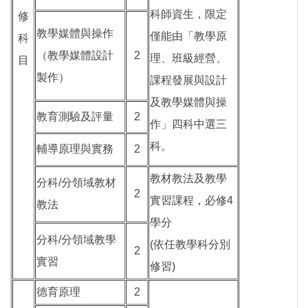
科師資生，限定
修
教學媒體與操作
僅能由「教學原
科
（教學媒體設計
2
理、班級經營、
目
製作）
課程發展與設計
及教學媒體與操
教育測驗及評量
2
作」四科中選三
科。
輔導原理與實務
2
教材教法及教學
分科/分領域教材
2
實習課程，必修4
教法
學分
分科/分領域教學
(依任教學科分別
2
實習
修習)
德育原理
2