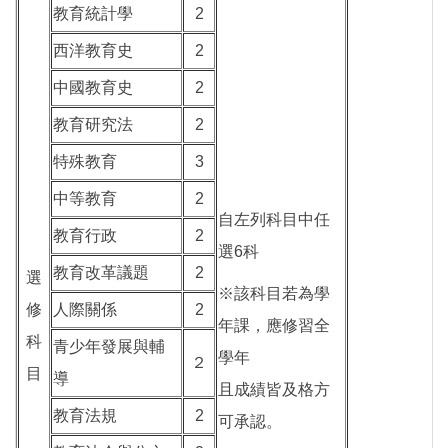
教育統計學
2
西洋教育史
2
中國教育史
2
教育研究法
2
特殊教育
3
中等教育
2
自左列科目中任
教育行政
2
選6科
教育改革議題
2
選
※該科目若為學
修
人際關係
2
年課，應修習全
科
青少年發展與輔
學年
２
目
導
且成績皆及格方
教育法規
2
可承認。