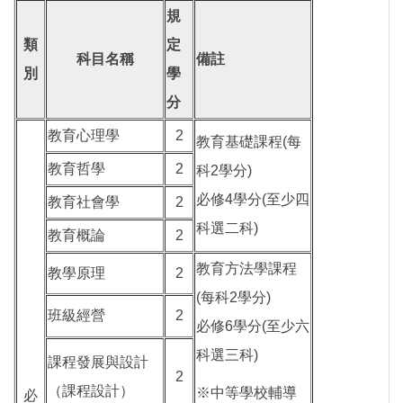
規
類
定
科目名稱
備註
別
學
分
教育心理學
2
教育基礎課程(每
教育哲學
2
科2學分)
必修4學分(至少四
教育社會學
2
科選二科)
教育概論
2
教育方法學課程
教學原理
2
(每科2學分)
班級經營
2
必修6學分(至少六
科選三科)
課程發展與設計
2
（課程設計）
※中等學校輔導
必