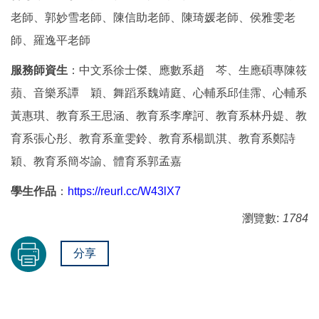
老師、郭妙雪老師、陳信助老師、陳琦媛老師、侯雅雯老
師、羅逸平老師
服務師資生
：中文系徐士傑、應數系趙 芩、生應碩專陳筱
蘋、音樂系譚 穎、舞蹈系魏靖庭、心輔系邱佳霈、心輔系
黃惠琪、教育系王思涵、教育系李摩訶、教育系林丹媞、教
育系張心彤、教育系童雯鈴、教育系楊凱淇、教育系鄭詩
穎、教育系簡岑諭、體育系郭孟嘉
學生作品
：
https://reurl.cc/W43lX7
瀏覽數:
1784
分享