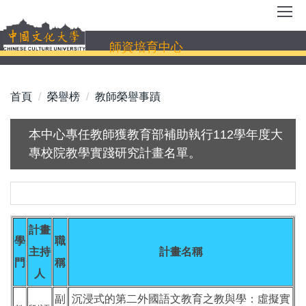
跳
到
主
師資培育中心
要
內
容
首頁
榮譽榜
教師榮譽事蹟
區
本中心專任教師獲教育部補助執行112學年度大
專校院教學實踐研究計畫名單。
計畫
學
職
主持
計畫名稱
門
稱
人
副
沉浸式的第二外國語文教育之教與學：虛擬實