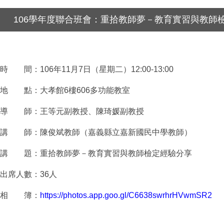
106學年度聯合班會：重拾教師夢－教育實習與教師
時 間：106年11月7日（星期二）12:00-13:00
地 點：大孝館6樓606多功能教室
導 師：王等元副教授、陳琦媛副教授
講 師：陳俊斌教師（嘉義縣立嘉新國民中學教師）
講 題：重拾教師夢－教育實習與教師檢定經驗分享
出席人數：36人
相 簿：
https://photos.app.goo.gl/C6638swrhrHVwmSR2