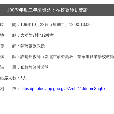
108學年度二年級班會：私校教師甘苦談
時 間：108年10月22日（星期二）12:00-13:00
地 點：大孝館7樓712教室
導 師：陳琦媛副教授
講 師：許晴茹教師（新北市莊敬高級工業家事職業學校教師
講 題：私校教師甘苦談
出席人數：5人
相 簿：
https://photos.app.goo.gl/97znhD1Jdebm8pqh7